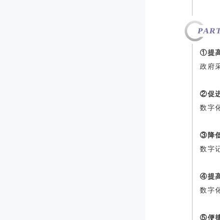
PART
①
提
政府
②
促
数字
③
降
数字
④
提
数字
⑤
便