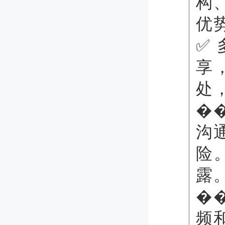
构
优
✅
享
处
�
沟
险
露
�
频