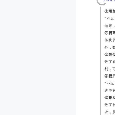
①增
“不
结果
②提
传统
外，
③降
数字
利，
④提
“不
造更
⑤推
数字
求，