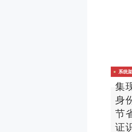
系统
集
身
节
证