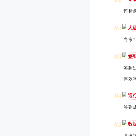
评标
0
2
人
专家
0
3
签
签到
体效
0
4
通
签到
0
5
数
系统