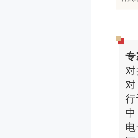
专
对
对
行
中
电