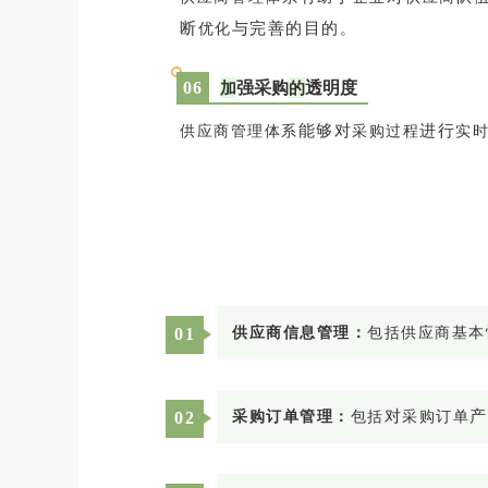
断
与
完
善
的
目
的
优化
。
加
的
强采购
透明度
0
6
能
够
对
进
行
供应商管理体系
采购过程
实
0
1
供应商信息管理：
包括供应商基本
对
产
0
2
采购订单管理：
包括
采购订单