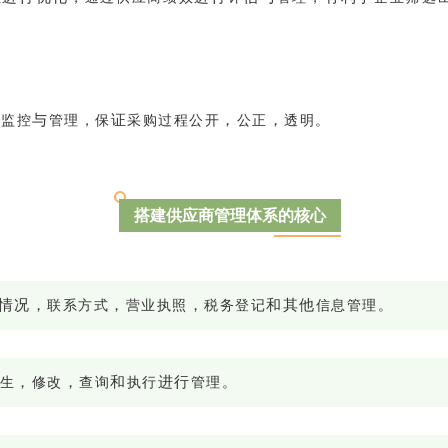
与
证
，
，
时监控
管理，保
采购过程公开
公正
透明。
搭建供应商管理体系的核心
情
况
，
，
，
和
其
他
联系方式
营业执照
税务登记
信息管理。
，
，
和
进
行
生
修改
查询
执行
管理。