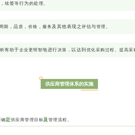
，
签
行
为
处
续
等
的
理。
，
品
，
，
及
其
他
表
现
之
估
与
周期
质
价格
服务
评
管理。
有
于
地
进
行
以
达
到
、
析
助
企业更明智
决策，
优化采购过程
提高采
供应商管理体系的实施
并
定
及
确
供应商管理目标
管理流程。