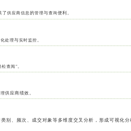
供
了
的
与
便
利
供应商信息
管理
查询
。
与
动化处理
实时监控。
轻松查阅”。
供
应
商
绩
效。
管理
资类别、频次、成交对象等多维度交叉分析，形成可视化分