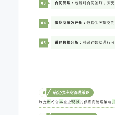
对
，
0
3
合同管理：
包括
合同签订
变更
0
4
供应商绩效评价：
包括供应商交货
进
行
0
5
采购数据分析：
对采购数据
分
0
1
确定
供应商管理策略
出
本
现
状
制定
符合
企业
的供应商管理策略