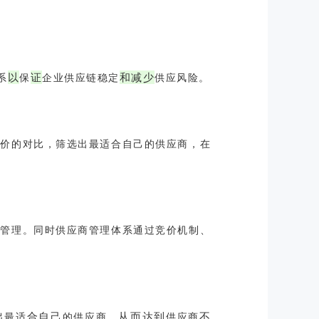
以
证
和
减
少
系
保
企业供应链稳定
供应风险。
报价
的
对
比
，
筛
选
出
最适
合
自
己
的供应商
，
在
捷
管
理
。同时供应商管理体系通过竞价机制
、
出
合
自
己
从
而
达
到
不
最适
的供应商，
供应商