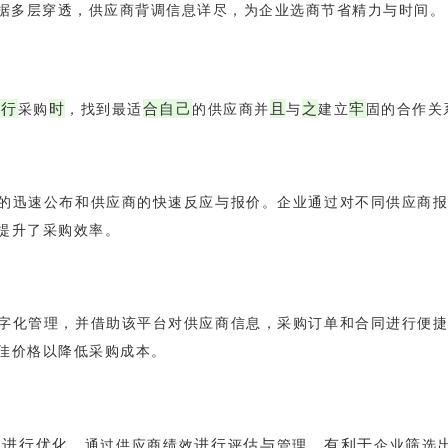
数据多层穿透，供应商背调信息详尽，为企业选商节省精力与时间。
进
行
时
合
自
己
且
之
牢
采购
，找到最适
的供应商并
与
建立
固的合作关
的
迅
速
公
布
和
供应商
的
快速
反
应
与
报价。企业
通
过
对
不同供应商
提
升
了
采购效率。
字化管理，
并
借
助
该
平台
对
供应商信息
，
采购订单
和
合同
进
行
便
佳
价格
以
降低采购成本。
进
行
优
化
进
行
估
与
有
利
于
筛
伍
，通过供应商绩效
评
管理，
企业
选