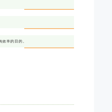
的
目
的
购效率
。