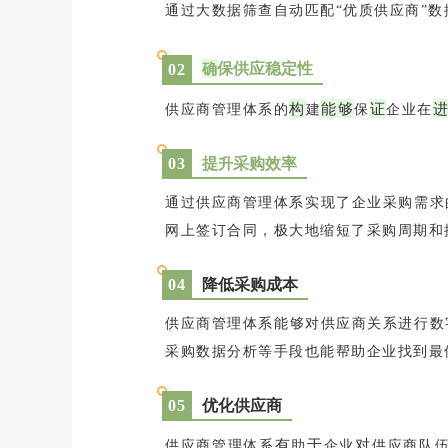
通过大数据筛查自动匹配“优质供应商”
确
保供应稳定性
0
2
构
能
够
证
供应商管理体系的
建
保
企业在
升
提
采购效率
0
3
通过供应商管理体系
实
现
了
企业采购需求
网
上
签订
合
同
，
极
大
地
缩短
了
采购周期
和
降低
采购成本
0
4
供应商管理体系
能
够
对
供应商关系
进
行
数
采购数据分析
等
手
段
也
能
帮助企业找到最
优化供应商
0
5
有
于
对
供应商管理体系
助
企业
供应商队