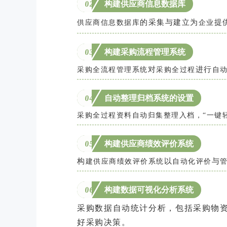
0
2
构建供应商信息数据库
的
采
集
与
建
立
为
提
供应商信息数据库
企业
0
3
构建采购流程管理系统
对
进
行
采购全流程管理系统
采购全过程
自
04
自动整理归档系统的设置
采购全过程资料自动归集整理入档，“一键
05
构建
供应商绩效评价系统
构
以
与
建供应商绩效评价系统
自动化评价
06
构建数据可视化分析系统
采购数据自动统计分析，包括采购物
好采购决策。